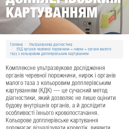
тазу
КАРТУВАННЯМ
з
кольоровим
допплерівським
Головна
Ультразвукова діагностика
картуванням
УЗД органів черевноі порожнини + нирки + органи малого
тазу з кольоровим допплерівським картуванням
Комплексне ультразвукове дослідження
органів черевної порожнини, нирок і органів
малого таза з кольоровим допплерівським
картуванням (КДК) — це сучасний метод
діагностики, який дозволяє не лише оцінити
будову внутрішніх органів, а й дослідити
особливості їхнього кровопостачання.
Кольорове допплерівське картування
допомагає візуалізувати кровотік, виявити