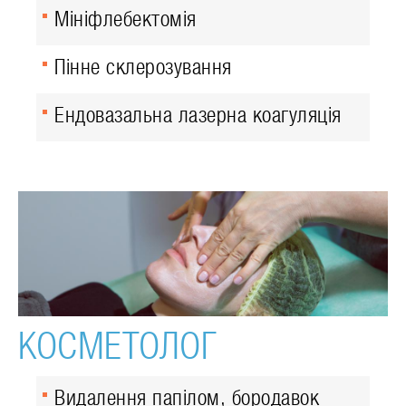
Мініфлебектомія
Пінне склерозування
Ендовазальна лазерна коагуляція
КОСМЕТОЛОГ
Видалення папілом, бородавок