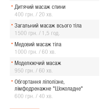
Дитячий масаж спини
400 грн.
20 хв.
Загальний масаж всього тіла
1500 грн.
1,5 год.
Медовий масаж тіла
1000 грн.
60 хв.
Моделюючий масаж
950 грн.
60 хв.
Обгортання ліполізне,
лімфодренажне "Шоколадне"
600 грн.
40 хв.