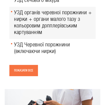
УЗД сечового міхура
УЗД органів черевноі порожнини +
нирки + органи малого тазу з
кольоровим допплерівським
картуванням
УЗД Черевної порожнини
(включаючи нирки)
ПОКАЗАТИ ВСЕ