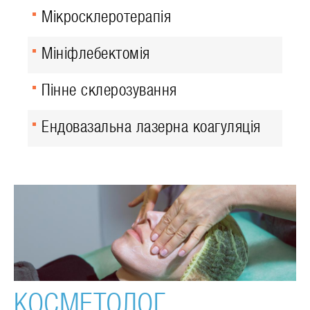
Мікросклеротерапія
Мініфлебектомія
Пінне склерозування
Ендовазальна лазерна коагуляція
КОСМЕТОЛОГ