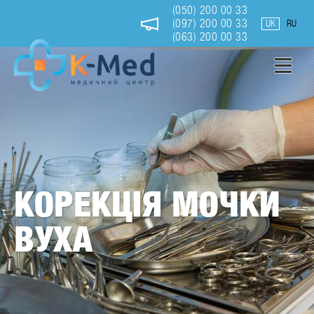
Перейти
(050) 200 00 33
до
(097) 200 00 33
UK
RU
основного
(063) 200 00 33
вмісту
Корекція
мочки
вуха
КОРЕКЦІЯ МОЧКИ
ВУХА