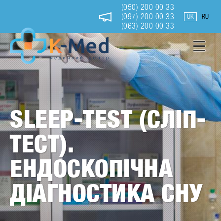
Перейти
(050) 200 00 33
до
(097) 200 00 33
UK
RU
основного
(063) 200 00 33
вмісту
Sleep-
Test
(сліп-
SLEEP-TEST (СЛІП-
тест).
Ендоскопічна
ТЕСТ).
діагностика
ЕНДОСКОПІЧНА
сну
ДІАГНОСТИКА СНУ