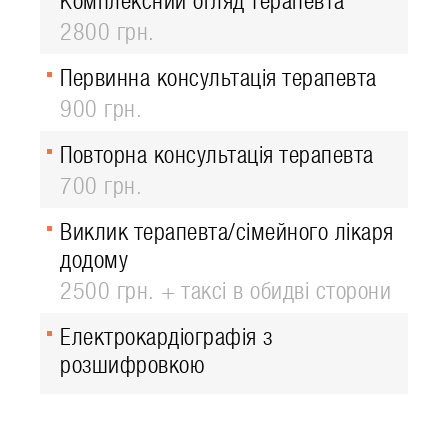
Комплексний огляд терапевта
2800 грн.
Первинна консультація терапевта
900 грн.
Повторна консультація терапевта
700 грн.
Виклик терапевта/сімейного лікаря
додому
2500 грн. + таксі в обидві сторони
Електрокардіографія з
розшифровкою