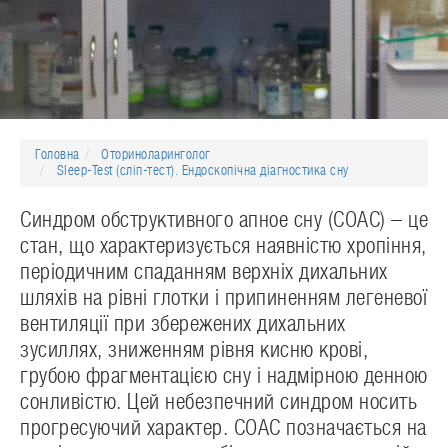
Головна
Оториноларинголог
Sleep-Test (сліп-тест). Ендоскопічна діагностика сну
Синдром обструктивного апное сну (СОАС) – це
стан, що характеризується наявністю хропіння,
періодичним спаданням верхніх дихальних
шляхів на рівні глотки і припиненням легеневої
вентиляції при збережених дихальних
зусиллях, зниженням рівня кисню крові,
грубою фрагментацією сну і надмірною денною
сонливістю. Цей небезпечний синдром носить
прогресуючий характер. СОАС позначається на