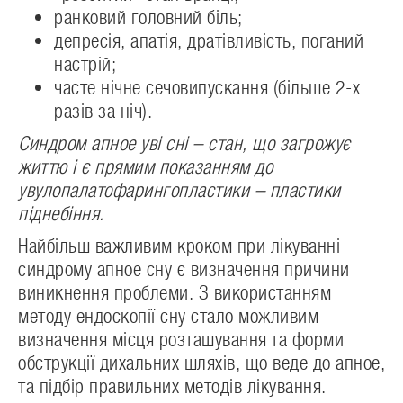
ранковий головний біль;
депресія, апатія, дратівливість, поганий
настрій;
часте нічне сечовипускання (більше 2-х
разів за ніч).
Синдром апное уві сні – стан, що загрожує
життю і є прямим показанням до
увулопалатофарингопластики – пластики
піднебіння.
Найбільш важливим кроком при лікуванні
синдрому апное сну є визначення причини
виникнення проблеми. З використанням
методу ендоскопії сну стало можливим
визначення місця розташування та форми
обструкції дихальних шляхів, що веде до апное,
та підбір правильних методів лікування.