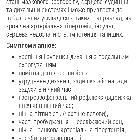
стані мозкового кровообігу, серцево-судинній
та дихальній системах і може призвести до
небезпечних ускладнень, таких, наприклад, як
хронічна артеріальна гіпертонія, інсульт,
серцева недостатність, імпотенція та інших.
Симптоми апное:
хропіння і зупинки дихання з подальшим
схропуванням;
помітна денна сонливість;
утруднене дихання, задишка або напади
задухи в нічний час;
гастроезофагеальний рефлюкс (відрижка
і печія) в нічний час;
нічна пітливість (частіше голови);
часті пробудження і неосвіжаючий сон;
нічна і ранкова артеріальна гіпертензія;
«розбитий» стан вранці;