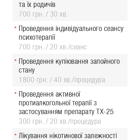
та їх родичів
700 грн.
30 хв.
Проведення індивідуального сеансу
психотерапії
700 грн.
20 хв./сеанс
Проведення купіювання запойного
стану
1800 грн.
40 хв./процедура
Проведення активної
протиалкогольної терапії з
застосуванням препарату ТХ-25
300 грн.
20 хв./процедура
Лікування нікотинової залежності