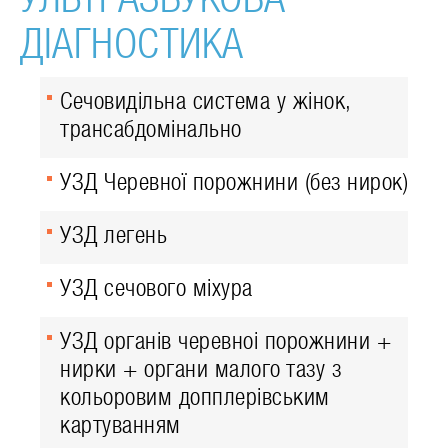
ДІАГНОСТИКА
Сечовидільна система у жінок,
трансабдомінально
УЗД Черевної порожнини (без нирок)
УЗД легень
УЗД сечового міхура
УЗД органів черевноі порожнини +
нирки + органи малого тазу з
кольоровим допплерівським
картуванням