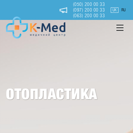
Перейти
(050) 200 00 33
до
(097) 200 00 33
UK
RU
основного
(063) 200 00 33
вмісту
Отопластика
ОТОПЛАСТИКА