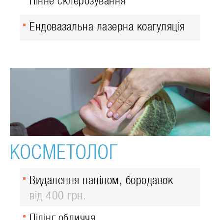
Пінне склерозування
Ендовазальна лазерна коагуляція
КОСМЕТОЛОГ
Видалення папілом, бородавок
від 400 грн.
Пілінг обличчя