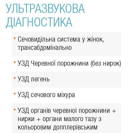
УЛЬТРАЗВУКОВА
ДІАГНОСТИКА
Сечовидільна система у жінок,
трансабдомінально
УЗД Черевної порожнини (без нирок)
УЗД легень
УЗД сечового міхура
УЗД органів черевноі порожнини +
нирки + органи малого тазу з
кольоровим допплерівським