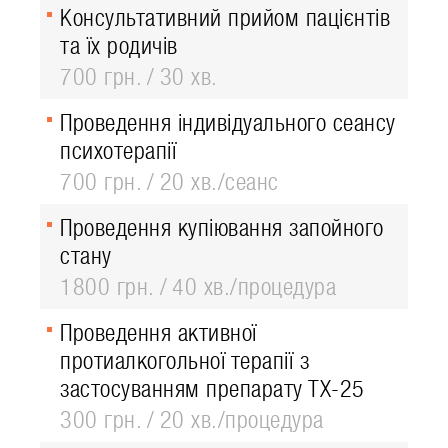
Консультативний прийом пацієнтів
та їх родичів
700 грн.
30 хв.
Проведення індивідуального сеансу
психотерапії
700 грн.
20 хв./сеанс
Проведення купіювання запойного
стану
1800 грн.
40 хв./процедура
Проведення активної
протиалкогольної терапії з
застосуванням препарату ТХ-25
300 грн.
20 хв./процедура