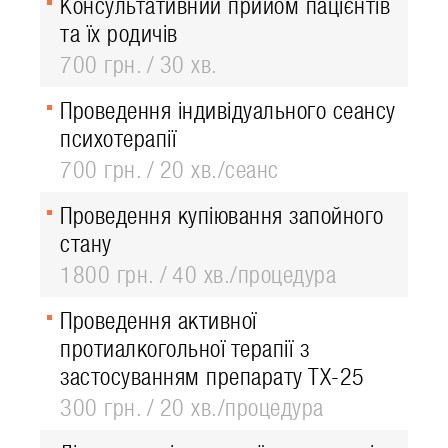
Консультативний прийом пацієнтів
та їх родичів
700 грн.
30 хв.
Проведення індивідуального сеансу
психотерапії
700 грн.
20 хв./сеанс
Проведення купіювання запойного
стану
1800 грн.
40 хв./процедура
Проведення активної
протиалкогольної терапії з
застосуванням препарату ТХ-25
300 грн.
20 хв./процедура