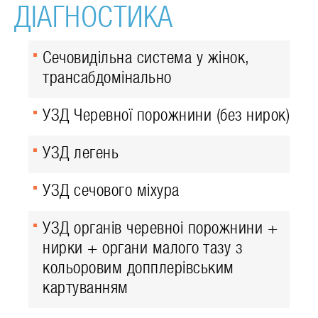
ДІАГНОСТИКА
Сечовидільна система у жінок,
трансабдомінально
УЗД Черевної порожнини (без нирок)
УЗД легень
УЗД сечового міхура
УЗД органів черевноі порожнини +
нирки + органи малого тазу з
кольоровим допплерівським
картуванням