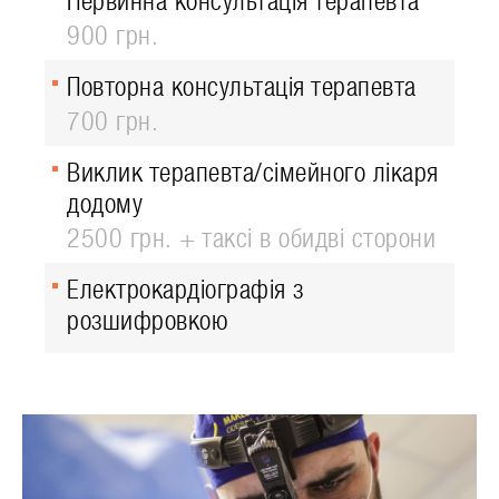
Первинна консультація терапевта
900 грн.
Повторна консультація терапевта
700 грн.
Виклик терапевта/сімейного лікаря
додому
2500 грн. + таксі в обидві сторони
Електрокардіографія з
розшифровкою