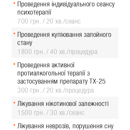
Проведення індивідуального сеансу
психотерапії
700 грн.
20 хв./сеанс
Проведення купіювання запойного
стану
1800 грн.
40 хв./процедура
Проведення активної
протиалкогольної терапії з
застосуванням препарату ТХ-25
300 грн.
20 хв./процедура
Лікування нікотинової залежності
1500 грн.
30 хв./сеанс
Лікування неврозів, порушення сну