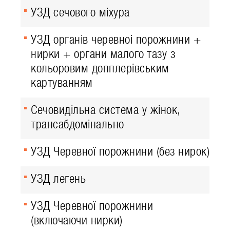
УЗД сечового міхура
УЗД органів черевноі порожнини +
нирки + органи малого тазу з
кольоровим допплерівським
картуванням
Сечовидільна система у жінок,
трансабдомінально
УЗД Черевної порожнини (без нирок)
УЗД легень
УЗД Черевної порожнини
(включаючи нирки)