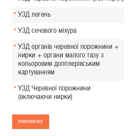
УЗД легень
УЗД сечового міхура
УЗД органів черевноі порожнини +
нирки + органи малого тазу з
кольоровим допплерівським
картуванням
УЗД Черевної порожнини
(включаючи нирки)
ПОКАЗАТИ ВСЕ