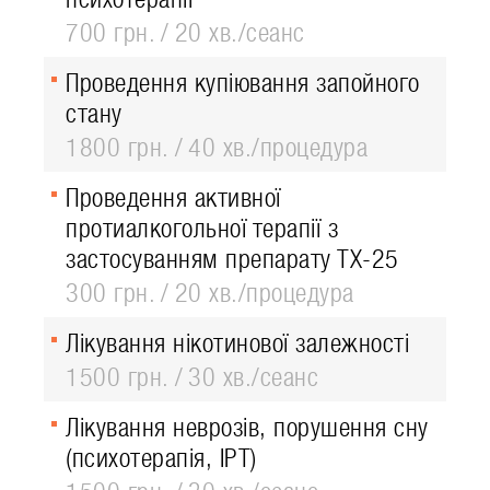
700 грн.
20 хв./сеанс
Проведення купіювання запойного
стану
1800 грн.
40 хв./процедура
Проведення активної
протиалкогольної терапії з
застосуванням препарату ТХ-25
300 грн.
20 хв./процедура
Лікування нікотинової залежності
1500 грн.
30 хв./сеанс
Лікування неврозів, порушення сну
(психотерапія, ІРТ)