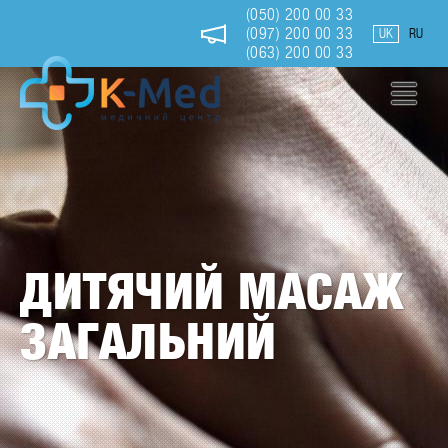
Перейти
(050) 200 00 33
до
(097) 200 00 33
UK
RU
основного
(063) 200 00 33
вмісту
Дитячий
масаж
загальний
ДИТЯЧИЙ МАСАЖ
ЗАГАЛЬНИЙ