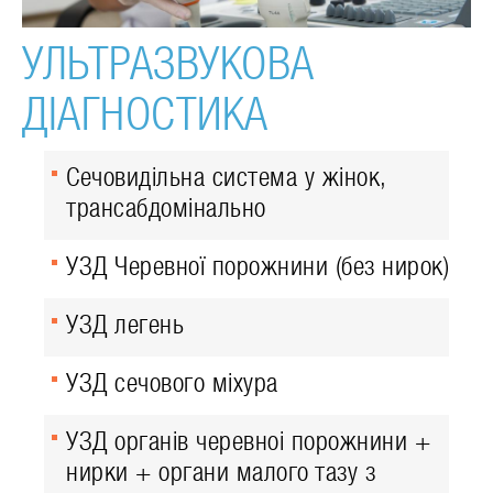
УЛЬТРАЗВУКОВА
ДІАГНОСТИКА
Сечовидільна система у жінок,
трансабдомінально
УЗД Черевної порожнини (без нирок)
УЗД легень
УЗД сечового міхура
УЗД органів черевноі порожнини +
нирки + органи малого тазу з