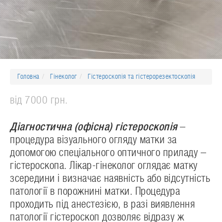
Головна
Гінеколог
Гістероскопія та гістерорезектоскопія
від 7000 грн.
Діагностична (офісна) гістероскопія
–
процедура візуального огляду матки за
допомогою спеціального оптичного приладу –
гістероскопа. Лікар-гінеколог оглядає матку
зсередини і визначає наявність або відсутність
патології в порожнині матки. Процедура
проходить під анестезією, в разі виявлення
патології гістероскоп дозволяє відразу ж