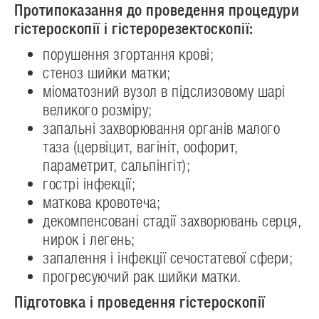
Протипоказання до проведення процедури
гістероскопії і гістерорезектоскопії:
порушення згортання крові;
стеноз шийки матки;
міоматозний вузол в підслизовому шарі
великого розміру;
запальні захворювання органів малого
таза (цервіцит, вагініт, оофорит,
параметрит, сальпінгіт);
гострі інфекції;
маткова кровотеча;
декомпенсовані стадії захворювань серця,
нирок і легень;
запалення і інфекції сечостатевої сфери;
прогресуючий рак шийки матки.
Підготовка і проведення гістероскопії