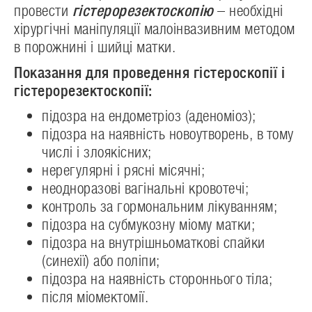
провести
гістерорезектоскопію
– необхідні
хірургічні маніпуляції малоінвазивним методом
в порожнині і шийці матки.
Показання для проведення гістероскопії і
гістерорезектоскопії:
підозра на ендометріоз (аденоміоз);
підозра на наявність новоутворень, в тому
числі і злоякісних;
нерегулярні і рясні місячні;
неодноразові вагінальні кровотечі;
контроль за гормональним лікуванням;
підозра на субмукозну міому матки;
підозра на внутрішньоматкові спайки
(синехії) або поліпи;
підозра на наявність стороннього тіла;
після міомектомії.