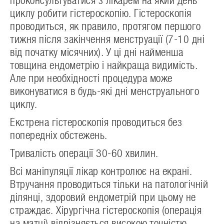
проконсультуватися з лікарем на який день
циклу робити гістероскопію. Гістероскопія
проводиться, як правило, протягом першого
тижня після закінчення менструації (7-10 дні
від початку місячних). У ці дні найменша
товщина ендометрію і найкраща видимість.
Але при необхідності процедура може
виконуватися в будь-які дні менструального
циклу.
Екстрена гістероскопія проводиться без
попередніх обстежень.
Тривалість операції 30-60 хвилин.
Всі маніпуляції лікар контролює на екрані.
Втручання проводиться тільки на патологічній
ділянці, здоровий ендометрій при цьому не
страждає. Хірургічна гістероскопія (операція
на матці) відрізняється високою точністю,