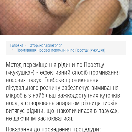
Головна
Оториноларинголог
Промивання носової порожнини по Проетцу (кукушка)
Метод переміщення рідини по Проетцу
(«кукушка») - ефективний спосіб промивання
носових пазух. Глибоке проникнення
лікувального розчину забезпечує вимивання
мікробів з найбільш важкодоступних куточків
носа, а створювана апаратом різниця тисків
витягує рідини, що накопичилася в пазухах,
не даючи їм застоюватися.
Показання до проведення процедури: