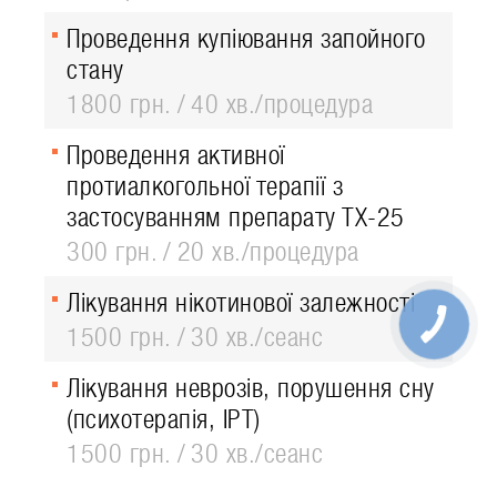
Проведення купіювання запойного
стану
1800 грн.
40 хв./процедура
Проведення активної
протиалкогольної терапії з
застосуванням препарату ТХ-25
300 грн.
20 хв./процедура
Лікування нікотинової залежності
1500 грн.
30 хв./сеанс
Лікування неврозів, порушення сну
(психотерапія, ІРТ)
1500 грн.
30 хв./сеанс