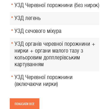
УЗД Черевної порожнини (без нирок)
УЗД легень
УЗД сечового міхура
УЗД органів черевноі порожнини +
нирки + органи малого тазу з
кольоровим допплерівським
картуванням
УЗД Черевної порожнини
(включаючи нирки)
ПОКАЗАТИ ВСЕ