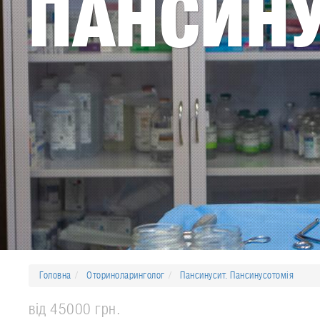
ПАНСИН
Головна
Оториноларинголог
Пансинусит. Пансинусотомія
від 45000 грн.