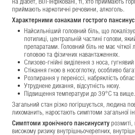
на діабет, ВІЛ-інфіковані, ті, хто приймають го
приймають наркотичні речовини, алкоголь.
Характерними ознаками гострого пансину
Найсильніший головний біль, що локалізуєт
потилиці, центральній частині голови, як
препаратами. Головний біль не має чіткої 
головою та фізичних навантаженнях.
Слизово-гнійні виділення з носа, гугнявий
Стікання гною в носоглотку, особливо бага
Розпирання у переніссі, набряклість облас
Утруднене дихання, відсутність нюху.
Підвищення температури до 39°С та вище
Загальний стан різко погіршується, людина пов
лихоманить, наростають симптоми загальної інт
Симптоми хронічного пансинуситу
розмиті, 
високому ризику внутрішньочерепних, внутріш