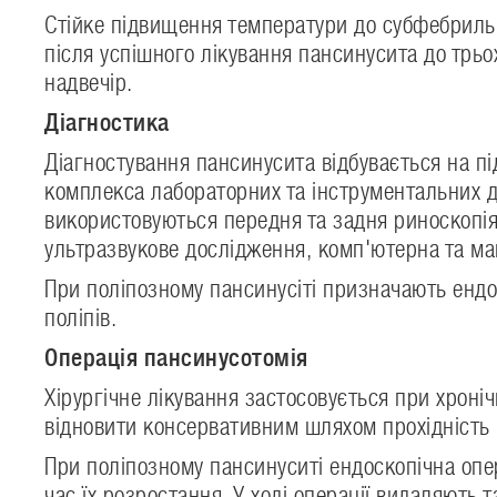
Стійке підвищення температури до субфебрильн
після успішного лікування пансинусита до трьо
надвечір.
Діагностика
Діагностування пансинусита відбувається на під
комплекса лабораторних та інструментальних д
використовуються передня та задня риноскопія,
ультразвукове дослідження, комп'ютерна та ма
При поліпозному пансинусіті призначають ендо
поліпів.
Операція пансинусотомія
Хірургічне лікування застосовується при хрон
відновити консервативним шляхом прохідність 
При поліпозному пансинуситі ендоскопічна опер
час їх розростання. У ході операції видаляють 