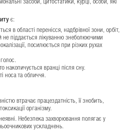
рмональні засоби, цитостатики, курці, особи, які
ситу
є:
ься в області перенісся, надбрівної зони, орбіт,
ий не піддається лікуванню знеболюючими
локалізації, посилюється при різких рухах
 голос.
то накопичується вранці після сну.
ті носа та обличчя.
.
ністю втрачає працездатність, її знобить,
оксикації організму.
неявні. Небезпека захворювання полягає у
ньоочникових ускладнень.