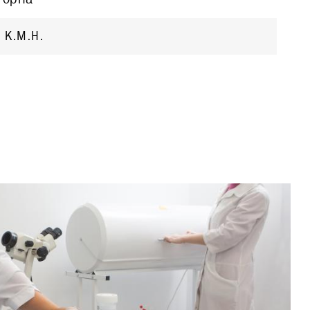
 к.м.н.