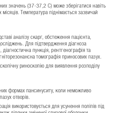
их значень (37-37,2 С) може зберігатися навіть
х місяців. Температура піднімається зазвичай
ставі аналізу скарг, обстеження пацієнта,
осліджень. Для підтвердження діагноза
 діагностична пункція, рентгенографія та
гніторезонансна томографія приносових пазух.
скопічну риноскопію для виявлення розподілу
ічних формах пансинуситу, коли неможливо
пазух отворів.
ація використовується для усунення поліпів під
також ділянки зміненої слизової оболонки.