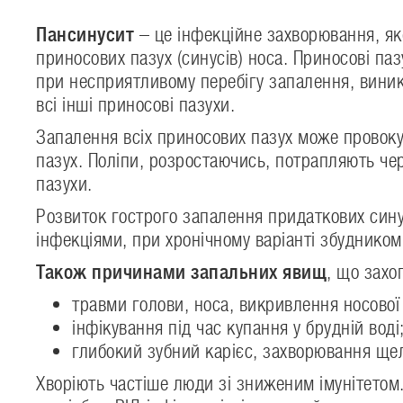
Пансинусит
– це інфекційне захворювання, як
приносових пазух (синусів) носа. Приносові па
при несприятливому перебігу запалення, виник
всі інші приносові пазухи.
Запалення всіх приносових пазух може провок
пазух. Поліпи, розростаючись, потрапляють че
пазухи.
Розвиток гострого запалення придаткових сину
інфекціями, при хронічному варіанті збудником
Також причинами запальних явищ
, що захо
травми голови, носа, викривлення носової
інфікування під час купання у брудній воді
глибокий зубний карієс, захворювання ще
Хворіють частіше люди зі зниженим імунітетом.