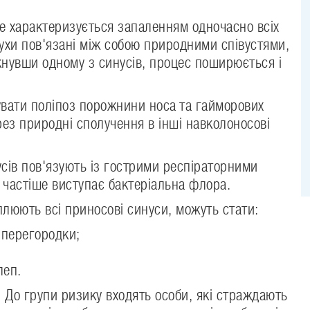
е характеризується запаленням одночасно всіх
зухи пов'язані між собою природними співустями,
нувши одному з синусів, процес поширюється і
увати поліпоз порожнини носа та гайморових
рез природні сполучення в інші навколоносові
сів пов'язують із гострими респіраторними
 частіше виступає бактеріальна флора.
плюють всі приносові синуси, можуть стати:
 перегородки;
;
леп.
 До групи ризику входять особи, які страждають