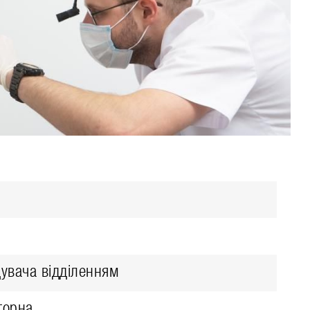
дувача відділенням
торна