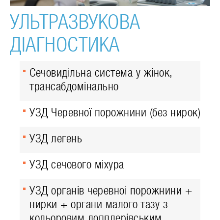
УЛЬТРАЗВУКОВА
ДІАГНОСТИКА
Сечовидільна система у жінок,
трансабдомінально
УЗД Черевної порожнини (без нирок)
УЗД легень
УЗД сечового міхура
УЗД органів черевноі порожнини +
нирки + органи малого тазу з
кольоровим допплерівським