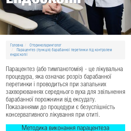
Головна
Оториноларинголог
Парацентез (пункція) барабанної перетинки під контролем
ендоскопії
Парацентез (або тимпанотомія) - це лікувальна
процедура, яка означає розріз барабанної
перетинки і проводиться при запальних
захворюваннях середнього вуха для звільнення
барабанної порожнини від ексудату.
Показаннями до процедури є безуспішність
консервативного лікування при отиті.