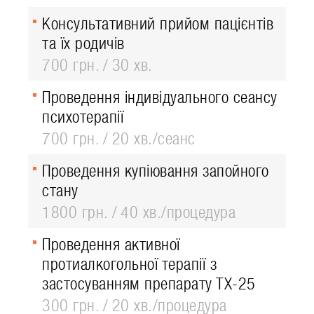
Консультативний прийом пацієнтів
та їх родичів
700 грн.
30 хв.
Проведення індивідуального сеансу
психотерапії
700 грн.
20 хв./сеанс
Проведення купіювання запойного
стану
1800 грн.
40 хв./процедура
Проведення активної
протиалкогольної терапії з
застосуванням препарату ТХ-25
300 грн.
20 хв./процедура