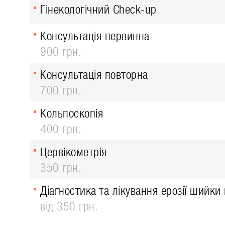
Гінекологічний Check-up
Консультація первинна
900 грн.
Консультація повторна
700 грн.
Кольпоскопія
400 грн.
Цервікометрія
350 грн.
Діагностика та лікування ерозії шийки
від 350 грн.