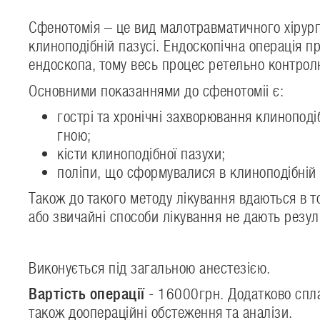
Сфенотомія – це вид малотравматичного хірург
клиноподібній пазусі. Ендоскопічна операція п
ендоскопа, тому весь процес ретельно контро
Основними показаннями до сфенотоміі є:
гострі та хронічні захворювання клинопод
гною;
кісти клиноподібної пазухи;
поліпи, що сформувалися в клиноподібній 
Також до такого методу лікування вдаються в 
або звичайні способи лікування не дають резул
Виконується під загальною анестезією.
Вартість операції
- 16000грн. Додатково сплач
також доопераційні обстеження та аналізи.