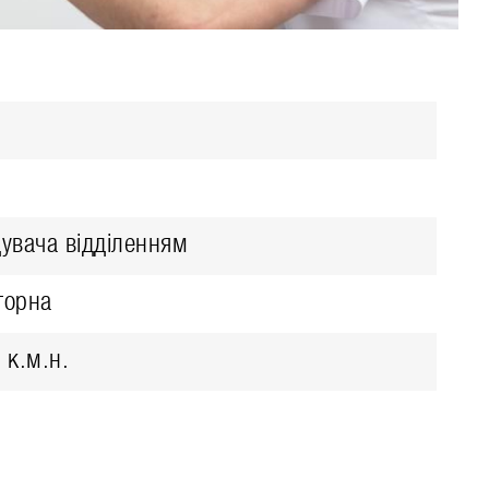
дувача відділенням
торна
 к.м.н.