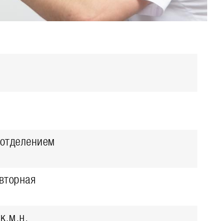
вотделением
овторная
к.м.н.