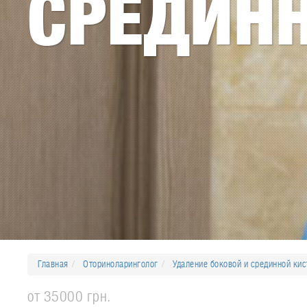
СРЕДИН
Главная
Оториноларинголог
Удаление боковой и срединной ки
от 35000 грн.